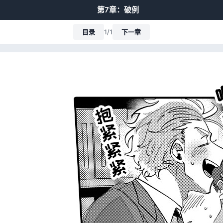
第7章：破例
目录
1/1
下一章