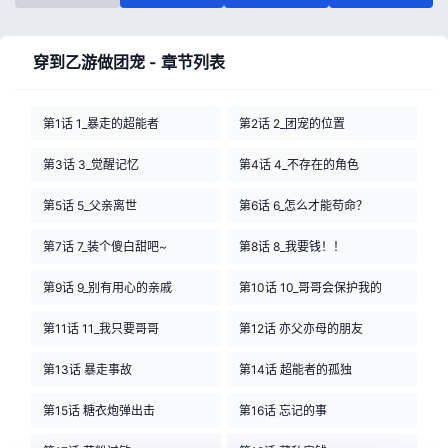
穿到乙游做团宠 - 章节列表
第1话 1_暴走的超能者
第2话 2_团宠的位置
第3话 3_觉醒记忆
第4话 4_不存在的角色
第5话 5_父亲离世
第6话 6_怎么才能苟命？
第7话 7_装个傻白甜吧~
第8话 8_我要钱！！
第9话 9_别有用心的亲戚
第10话 10_哥哥会保护我的
第11话 11_我只要哥哥
第12话 亦父亦母的朋友
第13话 暴走事故
第14话 超能者的孤独
第15话 糖衣炮弹出击
第16话 忘记的事